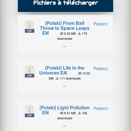
Fichiers à télécharger
(Polski) From Ball
Pobierz
Throw to Space Leaps
EN
2.33 MB
175
downloads
...
(Polski) Life in the
Pobierz
Universe EN
10.53
MB
111 downloads
...
(Polski) Light Pollution
Pobierz
EN
9.31 MB
106
downloads
...