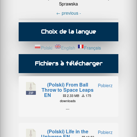
Sprawska
←
previous -
Choix de la langue
Polski
English
Français
Fichiers à télécharger
(Polski) From Ball
Pobierz
Throw to Space Leaps
EN
2.33 MB
175
downloads
...
(Polski) Life in the
Pobierz
Universe EN