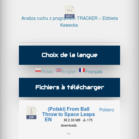
Analiza ruchu z programem TRACKER – Elżbieta
Kawecka
Choix de la langue
Polski
English
Français
Fichiers à télécharger
(Polski) From Ball
Pobierz
Throw to Space Leaps
EN
2.33 MB
175
downloads
...