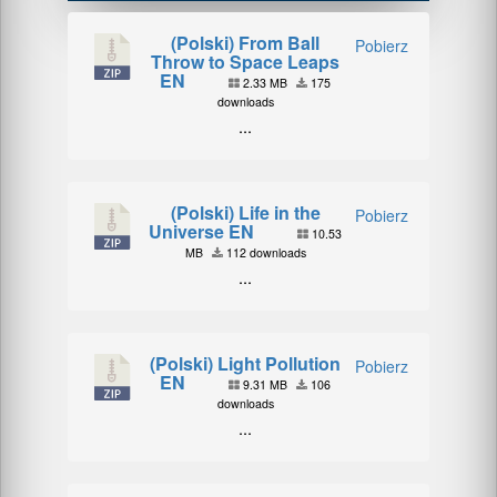
(Polski) From Ball
Pobierz
Throw to Space Leaps
EN
2.33 MB
175
downloads
...
(Polski) Life in the
Pobierz
Universe EN
10.53
MB
112 downloads
...
(Polski) Light Pollution
Pobierz
EN
9.31 MB
106
downloads
...