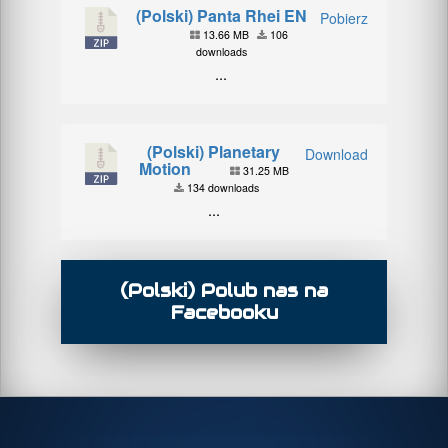
(Polski) Panta Rhei EN
Pobierz
13.66 MB
106
downloads
...
(Polski) Planetary
Download
Motion
31.25 MB
134 downloads
...
(Polski) Polub nas na
Facebooku