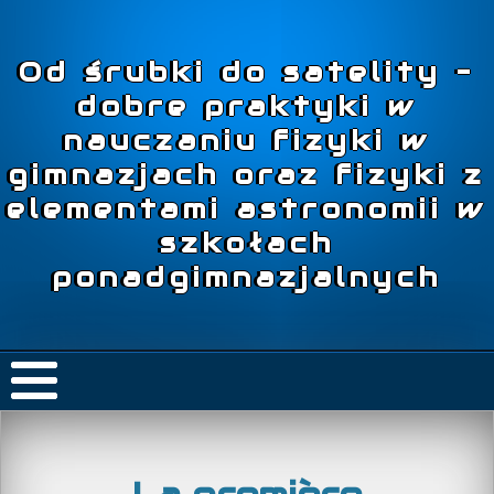
Od śrubki do satelity –
dobre praktyki w
nauczaniu fizyki w
gimnazjach oraz fizyki z
elementami astronomii w
szkołach
ponadgimnazjalnych