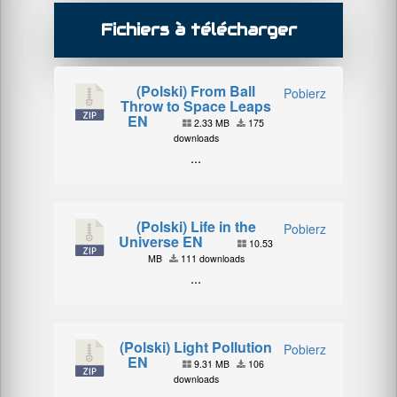
Fichiers à télécharger
(Polski) From Ball
Pobierz
Throw to Space Leaps
EN
2.33 MB
175
downloads
...
(Polski) Life in the
Pobierz
Universe EN
10.53
MB
111 downloads
...
(Polski) Light Pollution
Pobierz
EN
9.31 MB
106
downloads