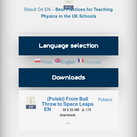
Result O4 EN –
Best Practices for Teaching
Physics in the UK Schools
Language selection
Polski
English
Français
Downloads
(Polski) From Ball
Pobierz
Throw to Space Leaps
EN
2.33 MB
175
downloads
...