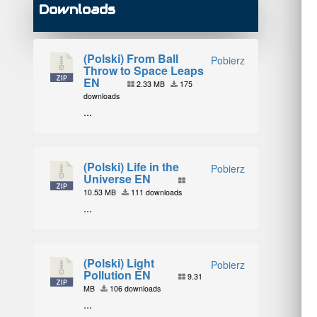
Downloads
(Polski) From Ball
Pobierz
Throw to Space Leaps
EN
2.33 MB
175
downloads
...
(Polski) Life in the
Pobierz
Universe EN
10.53 MB
111 downloads
...
(Polski) Light
Pobierz
Pollution EN
9.31
MB
106 downloads
...