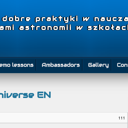
– dobre praktyki w naucza
tami astronomii w szkoła
emo lessons
Ambassadors
Gallery
Con
Universe EN
111