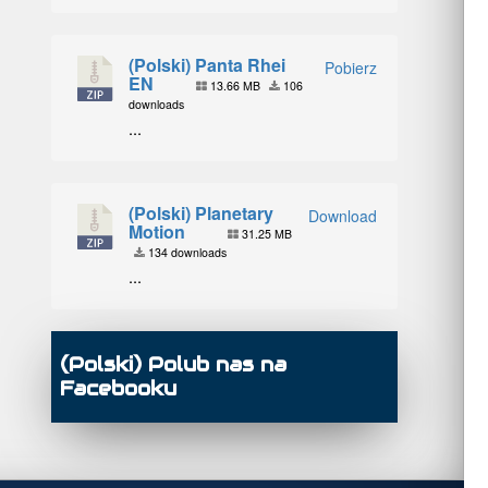
(Polski) Panta Rhei
Pobierz
EN
13.66 MB
106
downloads
...
(Polski) Planetary
Download
Motion
31.25 MB
134 downloads
...
(Polski) Polub nas na
Facebooku