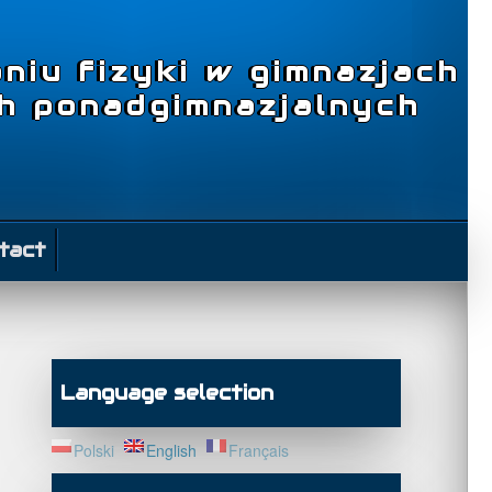
niu fizyki w gimnazjach
ch ponadgimnazjalnych
tact
Language selection
Polski
English
Français