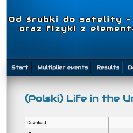
Od śrubki do satelity 
oraz fizyki z elemen
Start
Multiplier events
Results
D
(Polski) Life in the 
Download