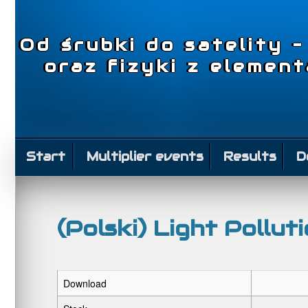
Od śrubki do satelity 
oraz fizyki z elemen
Start
Multiplier events
Results
D
(Polski) Light Pollut
Download