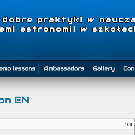
– dobre praktyki w naucza
tami astronomii w szkoła
emo lessons
Ambassadors
Gallery
Con
ion EN
106