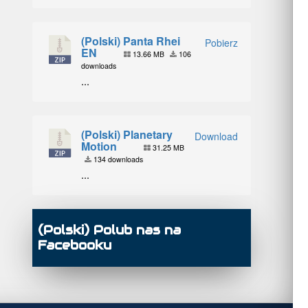
(Polski) Panta Rhei
Pobierz
EN
13.66 MB
106
downloads
...
(Polski) Planetary
Download
Motion
31.25 MB
134 downloads
...
(Polski) Polub nas na
Facebooku