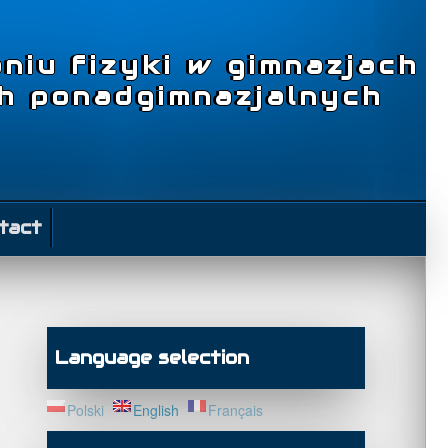
niu fizyki w gimnazjach
ch ponadgimnazjalnych
tact
Language selection
Polski
English
Français