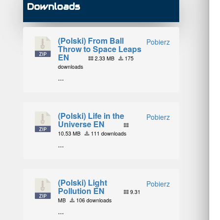
Downloads
(Polski) From Ball
Pobierz
Throw to Space Leaps
EN
2.33 MB
175
downloads
...
(Polski) Life in the
Pobierz
Universe EN
10.53 MB
111 downloads
...
(Polski) Light
Pobierz
Pollution EN
9.31
MB
106 downloads
...