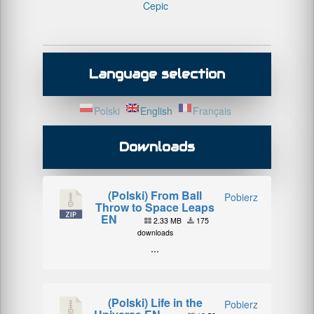
Cepic
Language selection
Polski
English
Français
Downloads
(Polski) From Ball
Pobierz
Throw to Space Leaps
EN
2.33 MB
175
downloads
...
(Polski) Life in the
Pobierz