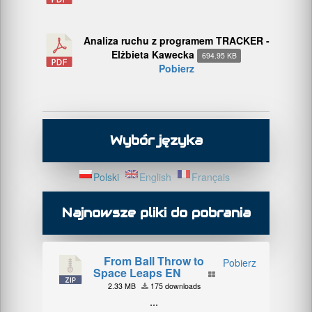
Analiza ruchu z programem TRACKER -
Elżbieta Kawecka
694.95 KB
Pobierz
Wybór języka
Polski
English
Français
Najnowsze pliki do pobrania
From Ball Throw to
Pobierz
Space Leaps EN
2.33 MB
175 downloads
...