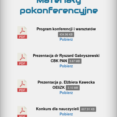
Materiały
pokonferencyjne
Program konferencji i warsztatów
434.96 KB
Pobierz
Prezentacja dr Ryszard Gabryszewski
CBK PAN
3.67 MB
Pobierz
Prezentacja p. Elżbieta Kawecka
OEIiZK
3.10 MB
Pobierz
Konkurs dla nauczycieli
607.91 KB
Pobierz