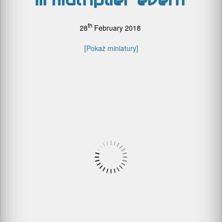
III multiplier event
th
28
February 2018
[Pokaż miniatury]