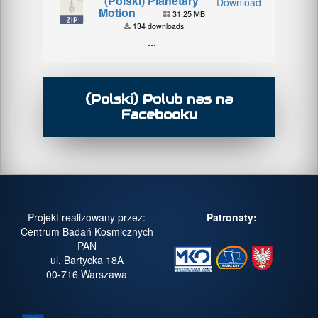
(Polski) Planetary
Download
Motion
31.25 MB
134 downloads
...
(Polski) Polub nas na
Facebooku
Projekt realizowany przez:
Patronaty:
Centrum Badań Kosmicznych
PAN
ul. Bartycka 18A
00-716 Warszawa