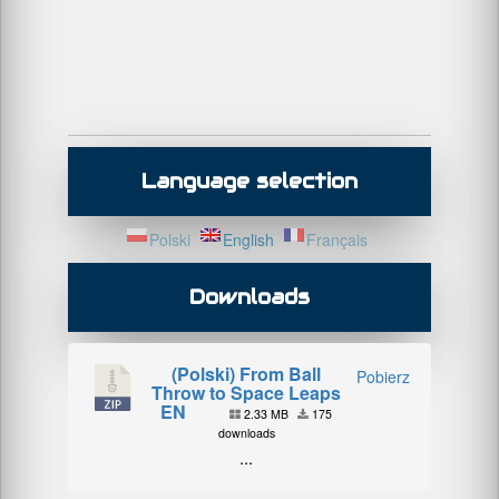
Language selection
Polski
English
Français
Downloads
(Polski) From Ball
Pobierz
Throw to Space Leaps
EN
2.33 MB
175
downloads
...