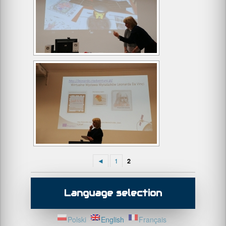
◄
1
2
Language selection
Polski
English
Français