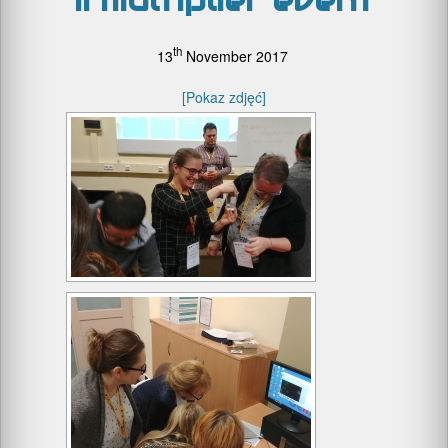
II multiplier event
th
13
November 2017
[Pokaz zdjęć]