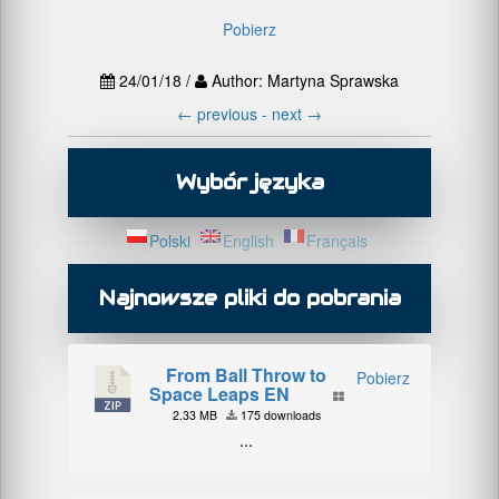
Pobierz
24/01/18 /
Author: Martyna Sprawska
←
previous -
next
→
Wybór języka
Polski
English
Français
Najnowsze pliki do pobrania
From Ball Throw to
Pobierz
Space Leaps EN
2.33 MB
175 downloads
...