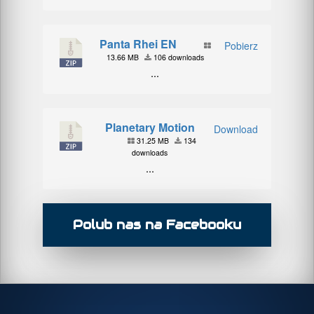
Panta Rhei EN
Pobierz
13.66 MB
106 downloads
...
Planetary Motion
Download
31.25 MB
134
downloads
...
Polub nas na Facebooku