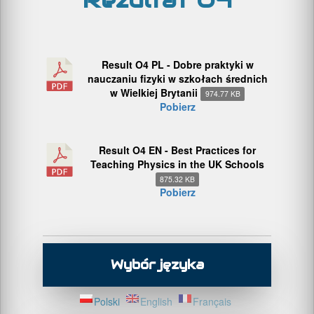
Rezultat O4
Result O4 PL - Dobre praktyki w
nauczaniu fizyki w szkołach średnich
w Wielkiej Brytanii
974.77 KB
Pobierz
Result O4 EN - Best Practices for
Teaching Physics in the UK Schools
875.32 KB
Pobierz
Wybór języka
Polski
English
Français