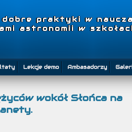
– dobre praktyki w naucza
tami astronomii w szkoła
ltaty
Lekcje demo
Ambasadorzy
Galer
iężyców wokół Słońca na
lanety.