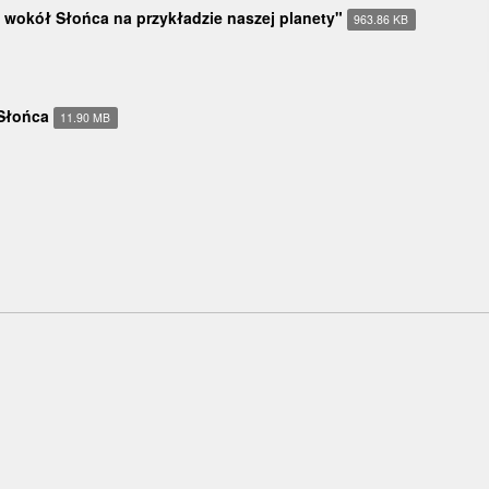
w wokół Słońca na przykładzie naszej planety"
963.86 KB
 Słońca
11.90 MB