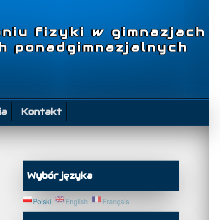
niu fizyki w gimnazjach
ch ponadgimnazjalnych
ia
Kontakt
Wybór języka
Polski
English
Français