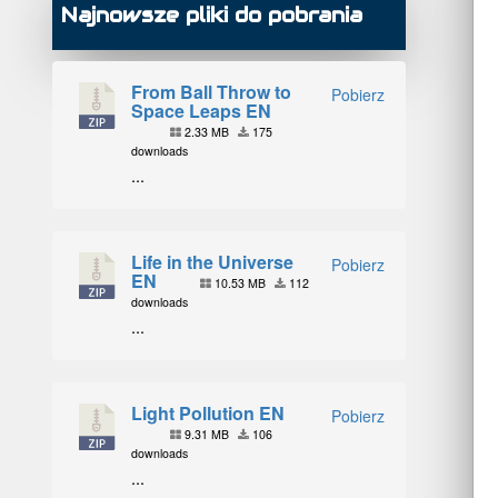
Najnowsze pliki do pobrania
From Ball Throw to
Pobierz
Space Leaps EN
2.33 MB
175
downloads
...
Life in the Universe
Pobierz
EN
10.53 MB
112
downloads
...
Light Pollution EN
Pobierz
9.31 MB
106
downloads
...