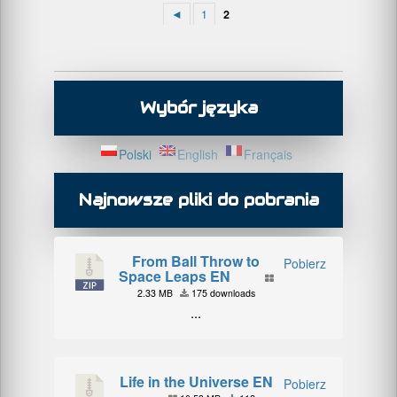
◄
1
2
Wybór języka
Polski
English
Français
Najnowsze pliki do pobrania
From Ball Throw to
Pobierz
Space Leaps EN
2.33 MB
175 downloads
...
Life in the Universe EN
Pobierz